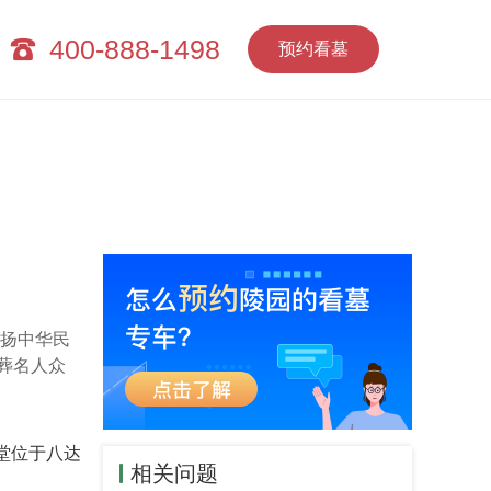
400-888-1498
预约看墓
弘扬中华民
葬名人众
堂位于八达
相关问题