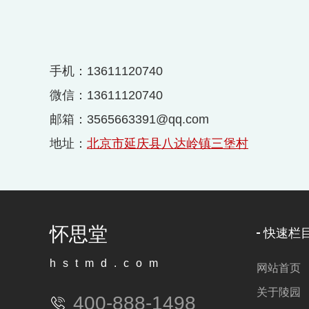
手机：13611120740
微信：13611120740
邮箱：3565663391@qq.com
地址：
北京市延庆县八达岭镇三堡村
怀思堂
快速栏
hstmd.com
网站首页
关于陵园
400-888-1498