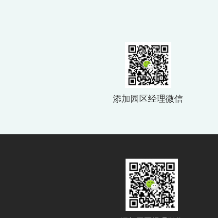
添加园区经理微信