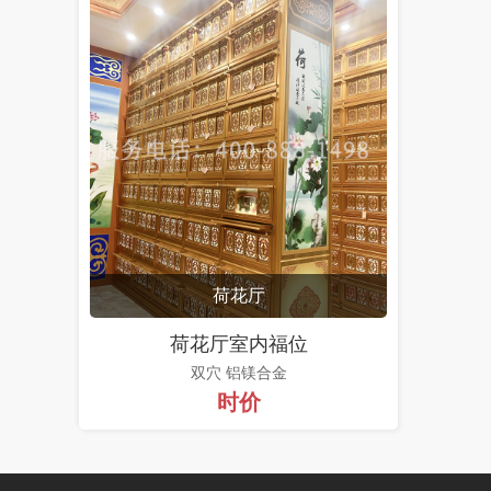
荷花厅
荷花厅室内福位
双穴 铝镁合金
时价