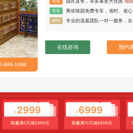
优惠
园区直售，享多重更大优惠
领取
专车
乘坐陵园免费专车，省时、省心
顾问
专业的选墓团队一对一服务，全
在线咨询
预约
88-1498