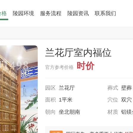
价格
陵园环境
服务流程
陵园资讯
联系我们
兰花厅室内福位
时价
官方参考价格
园区
兰花厅
葬式
壁葬
面积
1平米
穴位
双穴
朝向
坐北朝南
材质
铝镁